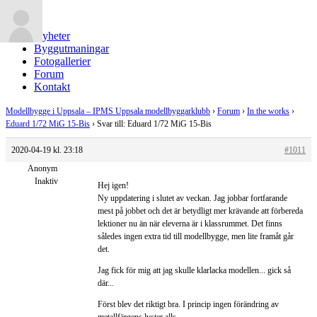
Nyheter
Byggutmaningar
Fotogallerier
Forum
Kontakt
Modellbygge i Uppsala – IPMS Uppsala modellbyggarklubb
›
Forum
›
In the works
›
Eduard 1/72 MiG 15-Bis
›
Svar till: Eduard 1/72 MiG 15-Bis
2020-04-19 kl. 23:18
#1011
Anonym
Inaktiv
Hej igen!
Ny uppdatering i slutet av veckan. Jag jobbar fortfarande
mest på jobbet och det är betydligt mer krävande att förbereda
lektioner nu än när eleverna är i klassrummet. Det finns
således ingen extra tid till modellbygge, men lite framåt går
det.
Jag fick för mig att jag skulle klarlacka modellen... gick så
där...
Först blev det riktigt bra. I princip ingen förändring av