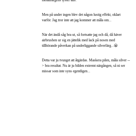
metallfärgens lyster alls.
Men på under ingen blev det någon lustig effekt, oklart
varför. Jag tror inte att jag kommer att måla om...
När det ändå såg bra ut, så fortsatte jag och då, då häver
airbrushen ur sig en jättelik med lack på nosen med
tillhörande påverkan på underliggande silverfärg...😬
Detta var ju tvunget att åtgärdas. Maskera pilen, måla silver --
> bra resultat. Nu är ju bilden extremt närgången, så ni ser
missar som inte syns egentligen...