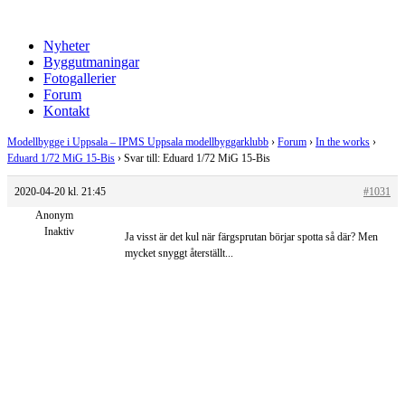
Nyheter
Byggutmaningar
Fotogallerier
Forum
Kontakt
Modellbygge i Uppsala – IPMS Uppsala modellbyggarklubb
›
Forum
›
In the works
›
Eduard 1/72 MiG 15-Bis
›
Svar till: Eduard 1/72 MiG 15-Bis
2020-04-20 kl. 21:45
#1031
Anonym
Inaktiv
Ja visst är det kul när färgsprutan börjar spotta så där? Men
mycket snyggt återställt...