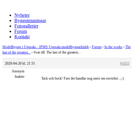
Nyheter
Byggutmaningar
Fotogallerier
Forum
Kontakt
Modellbygge i Uppsala – IPMS Uppsala modellbyggarklubb
›
Forum
›
In the works
›
The
last of the greatest...
›
Svar till: The last of the greatest...
2020-04-20 kl. 21:51
#1033
Anonym
Inaktiv
Tack och bock! Fast det handlar nog mest om envishet...;-)