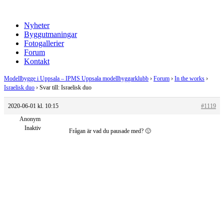
Nyheter
Byggutmaningar
Fotogallerier
Forum
Kontakt
Modellbygge i Uppsala – IPMS Uppsala modellbyggarklubb
›
Forum
›
In the works
›
Israelisk duo
›
Svar till: Israelisk duo
2020-06-01 kl. 10:15
#1119
Anonym
Inaktiv
Frågan är vad du pausade med? 🙂