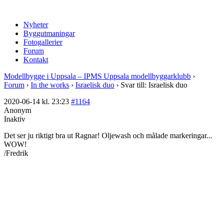
Nyheter
Byggutmaningar
Fotogallerier
Forum
Kontakt
Modellbygge i Uppsala – IPMS Uppsala modellbyggarklubb
›
Forum
›
In the works
›
Israelisk duo
›
Svar till: Israelisk duo
2020-06-14 kl. 23:23
#1164
Anonym
Inaktiv
Det ser ju riktigt bra ut Ragnar! Oljewash och målade markeringar...
WOW!
/Fredrik