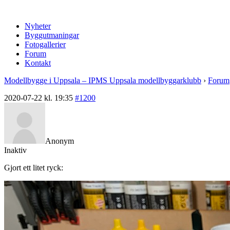
Nyheter
Byggutmaningar
Fotogallerier
Forum
Kontakt
Modellbygge i Uppsala – IPMS Uppsala modellbyggarklubb
›
Forum
2020-07-22 kl. 19:35
#1200
Anonym
Inaktiv
Gjort ett litet ryck: