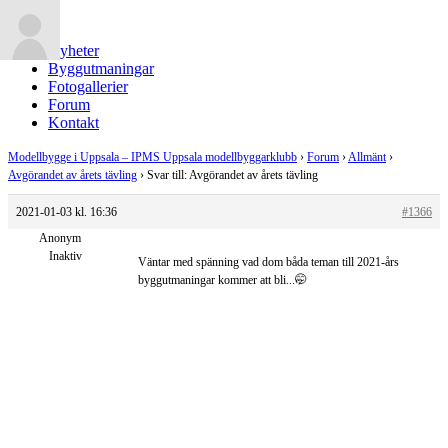
Nyheter
Byggutmaningar
Fotogallerier
Forum
Kontakt
Modellbygge i Uppsala – IPMS Uppsala modellbyggarklubb
›
Forum
›
Allmänt
›
Avgörandet av årets tävling
›
Svar till: Avgörandet av årets tävling
2021-01-03 kl. 16:36
#1366
Anonym
Inaktiv
Väntar med spänning vad dom båda teman till 2021-års
byggutmaningar kommer att bli...🤭