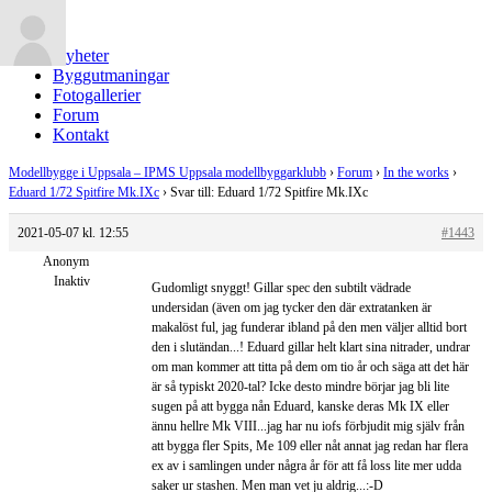
Nyheter
Byggutmaningar
Fotogallerier
Forum
Kontakt
Modellbygge i Uppsala – IPMS Uppsala modellbyggarklubb
›
Forum
›
In the works
›
Eduard 1/72 Spitfire Mk.IXc
›
Svar till: Eduard 1/72 Spitfire Mk.IXc
2021-05-07 kl. 12:55
#1443
Anonym
Inaktiv
Gudomligt snyggt! Gillar spec den subtilt vädrade
undersidan (även om jag tycker den där extratanken är
makalöst ful, jag funderar ibland på den men väljer alltid bort
den i slutändan...! Eduard gillar helt klart sina nitrader, undrar
om man kommer att titta på dem om tio år och säga att det här
är så typiskt 2020-tal? Icke desto mindre börjar jag bli lite
sugen på att bygga nån Eduard, kanske deras Mk IX eller
ännu hellre Mk VIII...jag har nu iofs förbjudit mig själv från
att bygga fler Spits, Me 109 eller nåt annat jag redan har flera
ex av i samlingen under några år för att få loss lite mer udda
saker ur stashen. Men man vet ju aldrig...:-D