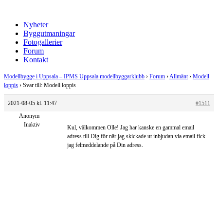
Nyheter
Byggutmaningar
Fotogallerier
Forum
Kontakt
Modellbygge i Uppsala – IPMS Uppsala modellbyggarklubb
›
Forum
›
Allmänt
›
Modell
loppis
›
Svar till: Modell loppis
2021-08-05 kl. 11:47
#1511
Anonym
Inaktiv
Kul, välkommen Olle! Jag har kanske en gammal email
adress till Dig för när jag skickade ut inbjudan via email fick
jag felmeddelande på Din adress.