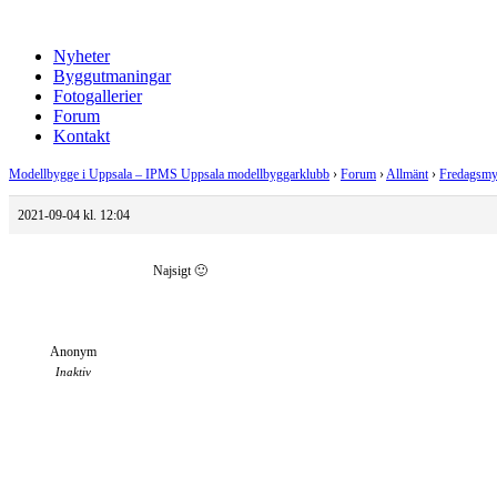
Nyheter
Byggutmaningar
Fotogallerier
Forum
Kontakt
Modellbygge i Uppsala – IPMS Uppsala modellbyggarklubb
›
Forum
›
Allmänt
›
Fredagsmy
2021-09-04 kl. 12:04
Najsigt 🙂
Anonym
Inaktiv