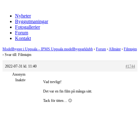
Nyheter
Byggutmaningar
Fotogallerier
Forum
Kontakt
Modellbygge i Uppsala – IPMS Uppsala modellbyggarklubb
›
Forum
›
Allmänt
›
Filmtajm
›
Svar till: Filmtajm
2022-07-31 kl. 11:40
#1744
Anonym
Inaktiv
Vad trevligt!
Det var en fin film på många sätt.
Tack för titten… 🙂