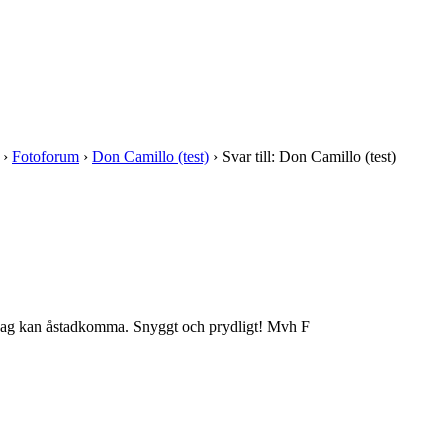
›
Fotoforum
›
Don Camillo (test)
›
Svar till: Don Camillo (test)
 jag kan åstadkomma. Snyggt och prydligt! Mvh F