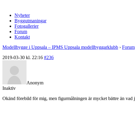
Nyheter
Byggutmaningar
Fotogallerier
Forum
Kontakt
Modellbygge i Uppsala – IPMS Uppsala modellbyggarklubb
›
Forum
2019-03-30 kl. 22:16
#236
Anonym
Inaktiv
Okänd förebild för mig, men figurmålningen är mycket bättre än vad