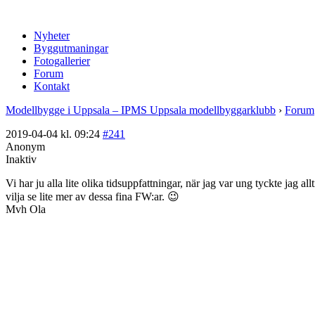
Nyheter
Byggutmaningar
Fotogallerier
Forum
Kontakt
Modellbygge i Uppsala – IPMS Uppsala modellbyggarklubb
›
Forum
2019-04-04 kl. 09:24
#241
Anonym
Inaktiv
Vi har ju alla lite olika tidsuppfattningar, när jag var ung tyckte jag a
vilja se lite mer av dessa fina FW:ar. 😉
Mvh Ola