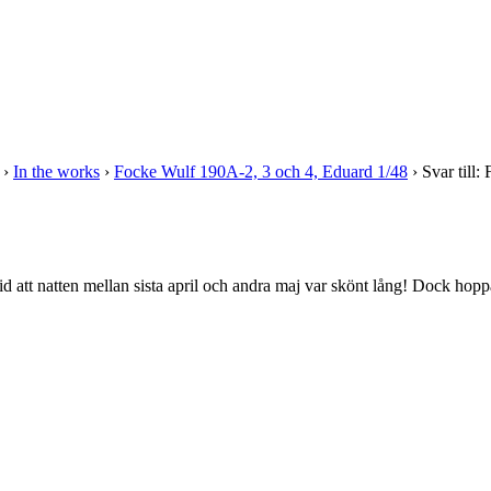
›
In the works
›
Focke Wulf 190A-2, 3 och 4, Eduard 1/48
›
Svar till
lltid att natten mellan sista april och andra maj var skönt lång! Dock hopp