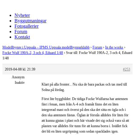
Nyheter
Byggutmaningar
Fotogallerier
Forum
Kontakt
Modellbygge i Uppsala – IPMS Uppsala modellbyggarklubb
›
Forum
›
In the works
›
Focke Wulf 190A-2, 3 och 4, Eduard 1/48
›
Svar till: Focke Wulf 190A-2, 3 och 4, Eduard
1/48
2019-04-08 kl. 21:39
#253
Anonym
Inaktiv
Klart på alla fronter... Nu ska de bara packas och tas med till
Solna på lördag.
Först lite byggbilder. De tidiga Focke Wulfarna har antennen
fäst i fenan, men från A-4 och framåt finns det en liten
integrerad mast och överst på den ska det sitta en ögla och i
den ska antennen fästas. Öglan är förstås alldeles för liten för
att kunna gjutas i plast och här visade det sig också vara så att
plasten var alldeles för tunn för att kunna borra i. Istället fick
det bli en liten urgröpning som sedan spacklades igen.