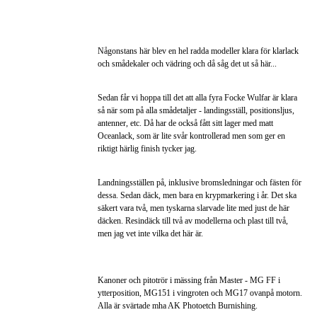
Någonstans här blev en hel radda modeller klara för klarlack
och smådekaler och vädring och då såg det ut så här...
Sedan får vi hoppa till det att alla fyra Focke Wulfar är klara
så när som på alla smådetaljer - landingsställ, positionsljus,
antenner, etc. Då har de också fått sitt lager med matt
Oceanlack, som är lite svår kontrollerad men som ger en
riktigt härlig finish tycker jag.
Landningsställen på, inklusive bromsledningar och fästen för
dessa. Sedan däck, men bara en krypmarkering i år. Det ska
säkert vara två, men tyskarna slarvade lite med just de här
däcken. Resindäck till två av modellerna och plast till två,
men jag vet inte vilka det här är.
Kanoner och pitotrör i mässing från Master - MG FF i
ytterposition, MG151 i vingroten och MG17 ovanpå motorn.
Alla är svärtade mha AK Photoetch Burnishing.