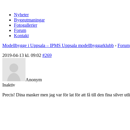
Nyheter
Byggutmaningar
Fotogallerier
Forum
Kontakt
Modellbygge i Uppsala – IPMS Uppsala modellbyggarklubb
›
Forum
2019-04-13 kl. 09:02
#269
Anonym
Inaktiv
Precis! Dina masker men jag var för lat för att få till den fina silver ut