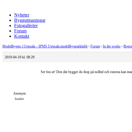
Nyheter
Byggutmaningar
Fotogallerier
Forum
Kontakt
Modellbygge i Uppsala – IPMS Uppsala modellbyggarklubb
›
Forum
›
In the works
›
Bogse
2019-04-19 kl. 08:29
Ser bra ut! Den där bygger du ihop på nolltid och rutorna kan ma
Anonym
Inaktiv