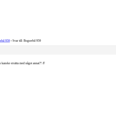
rbil 959
›
Svar till: Bogserbil 959
n kanske ersätta med något annat?! /F