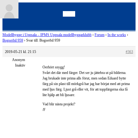
Modellbygge i Uppsala – IPMS Uppsala modellbyggarklubb
›
Forum
›
In the works
›
Bogserbil 959
›
Svar till: Bogserbil 959
2019-05-21 kl. 21:15
#363
Anonym
Inaktiv
Oerhört snygg!
Svårt det där med färger. Det ser ju jättebra ut på bilderna.
Jag brukade inte prima alls förut, men sedan Eduard bytte
färg på sin plast till mörkgrå har jag har börjat med att prima
med ljus färg. Ljust grå eller vit, för att toppfärgerna ska få
lite hjälp att bli ljusare.
Vad blir nästa projekt?
/F