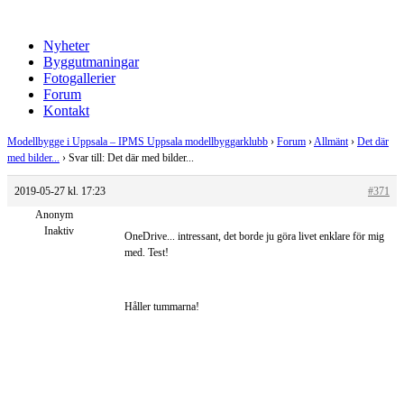
Nyheter
Byggutmaningar
Fotogallerier
Forum
Kontakt
Modellbygge i Uppsala – IPMS Uppsala modellbyggarklubb
›
Forum
›
Allmänt
›
Det där
med bilder...
›
Svar till: Det där med bilder...
2019-05-27 kl. 17:23
#371
Anonym
Inaktiv
OneDrive... intressant, det borde ju göra livet enklare för mig
med. Test!
Håller tummarna!