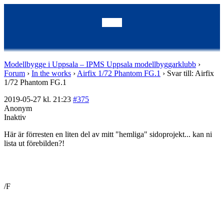
Modellbygge i Uppsala – IPMS Uppsala modellbyggarklubb
›
Forum
›
In the works
›
Airfix 1/72 Phantom FG.1
›
Svar till: Airfix
1/72 Phantom FG.1
2019-05-27 kl. 21:23
#375
Anonym
Inaktiv
Här är förresten en liten del av mitt "hemliga" sidoprojekt... kan ni
lista ut förebilden?!
/F