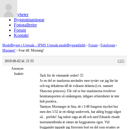
Nyheter
Byggutmaningar
Fotogallerier
Forum
Kontakt
Modellbygge i Uppsala – IPMS Uppsala modellbyggarklubb
›
Forum
›
Fotoforum
›
Mustang!
›
Svar till: Mustang!
2019-06-02 kl. 21:55
#395
Anonym
Inaktiv
Tack för de värmande orden! 🙂
Jo en del av maskerna användes men tyvärr var jag lite lat
och tog dekalerna till de svåraste delarna (t.ex. namnet
Shawnee princess). Får väl se hur maskinerna överlever
hemtransporten så småningom, tidigare erfarenheter är inte
helt positiva...
Tamiyas Mustanger är fina, de i 1/48 fungerar mycket bra
men den 1/32 är ett riktigt underverk, har aldrig byggt något
så... perfekt! Jag måste säga att till och med Eduards etsade
instrumentbräda är sämre än byggsatsens egen. Vid
byggandet tappade jag förresten bort en del som ersattes av