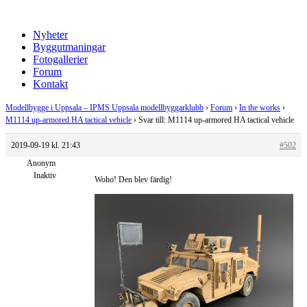
Nyheter
Byggutmaningar
Fotogallerier
Forum
Kontakt
Modellbygge i Uppsala – IPMS Uppsala modellbyggarklubb
›
Forum
›
In the works
›
M1114 up-armored HA tactical vehicle
›
Svar till: M1114 up-armored HA tactical vehicle
2019-09-19 kl. 21:43
#502
Anonym
Inaktiv
Woho! Den blev färdig!