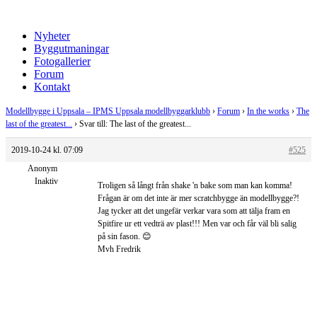
Nyheter
Byggutmaningar
Fotogallerier
Forum
Kontakt
Modellbygge i Uppsala – IPMS Uppsala modellbyggarklubb
›
Forum
›
In the works
›
The
last of the greatest...
›
Svar till: The last of the greatest...
2019-10-24 kl. 07:09
#525
Anonym
Inaktiv
Troligen så långt från shake 'n bake som man kan komma!
Frågan är om det inte är mer scratchbygge än modellbygge?!
Jag tycker att det ungefär verkar vara som att tälja fram en
Spitfire ur ett vedträ av plast!!! Men var och får väl bli salig
på sin fason. 😊
Mvh Fredrik