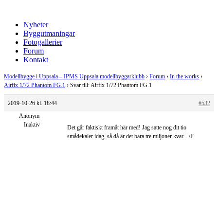
Nyheter
Byggutmaningar
Fotogallerier
Forum
Kontakt
Modellbygge i Uppsala – IPMS Uppsala modellbyggarklubb
›
Forum
›
In the works
›
Airfix 1/72 Phantom FG.1
›
Svar till: Airfix 1/72 Phantom FG.1
2019-10-26 kl. 18:44
#532
Anonym
Inaktiv
Det går faktiskt framåt här med! Jag satte nog dit tio
smådekaler idag, så då är det bara tre miljoner kvar... /F