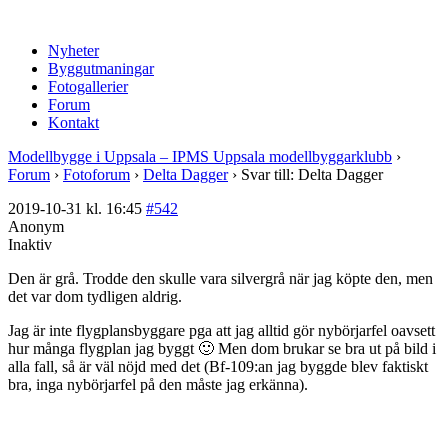
Nyheter
Byggutmaningar
Fotogallerier
Forum
Kontakt
Modellbygge i Uppsala – IPMS Uppsala modellbyggarklubb
›
Forum
›
Fotoforum
›
Delta Dagger
›
Svar till: Delta Dagger
2019-10-31 kl. 16:45
#542
Anonym
Inaktiv
Den är grå. Trodde den skulle vara silvergrå när jag köpte den, men
det var dom tydligen aldrig.
Jag är inte flygplansbyggare pga att jag alltid gör nybörjarfel oavsett
hur många flygplan jag byggt 🙂 Men dom brukar se bra ut på bild i
alla fall, så är väl nöjd med det (Bf-109:an jag byggde blev faktiskt
bra, inga nybörjarfel på den måste jag erkänna).