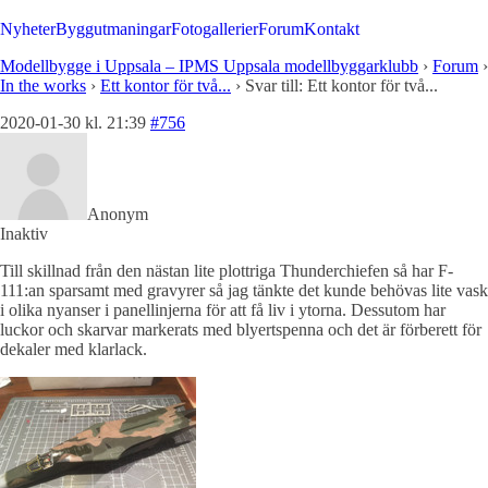
Nyheter
Byggutmaningar
Fotogallerier
Forum
Kontakt
Modellbygge i Uppsala – IPMS Uppsala modellbyggarklubb
›
Forum
›
In the works
›
Ett kontor för två...
›
Svar till: Ett kontor för två...
2020-01-30 kl. 21:39
#756
Anonym
Inaktiv
Till skillnad från den nästan lite plottriga Thunderchiefen så har F-
111:an sparsamt med gravyrer så jag tänkte det kunde behövas lite vask
i olika nyanser i panellinjerna för att få liv i ytorna. Dessutom har
luckor och skarvar markerats med blyertspenna och det är förberett för
dekaler med klarlack.