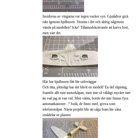
Insidorna av vingarna var ingen vacker syn. Gjutådror gick
rakt igenom hjulhusen. Strunta i det och aldrig någonsin
vända på modellen? Icke! Tålamodskrävande att karva bort,
men värt det.
Här har hjulhusen fått lite sidoväggar.
Och titta, plötsligt har det blivit en modell! En del slipning,
framför allt runt motorkåpan, men inte så väldigt mycket mer
än vad jag är van vid. Men vänta, borde det inte finnas fyra
automatkanoner...? Jodå, de finns med, grova som
telefonstolpar. Nästa projekt blir att såga fram lite såna
smådelar ur plasten.