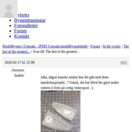
Nyheter
Byggutmaningar
Fotogallerier
Forum
Kontakt
Modellbygge i Uppsala – IPMS Uppsala modellbyggarklubb
›
Forum
›
In the works
›
The
last of the greatest...
›
Svar till: The last of the greatest...
2020-02-17 kl. 22:08
#801
Anonym
Inaktiv
Jaha, någon kanske undrar hur det gått med detta
mardrömsprojekt...? Jotack, det har blivit lite gjort under
vintern (i brist på vettig vintersport...).