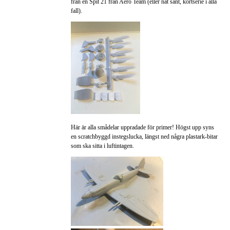
från en Spit 21 från Aero Team (eller nåt sånt, kortserie i alla
fall).
Här är alla smådelar uppradade för primer! Högst upp syns
en scratchbyggd instegslucka, längst ned några plastark-bitar
som ska sitta i luftintagen.