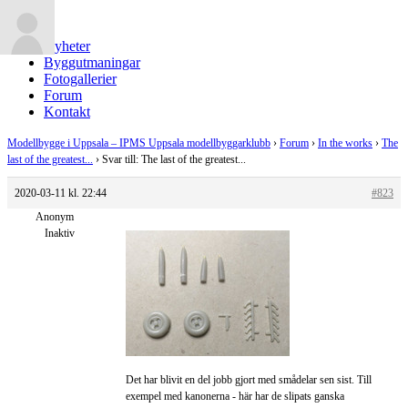
Nyheter
Byggutmaningar
Fotogallerier
Forum
Kontakt
Modellbygge i Uppsala – IPMS Uppsala modellbyggarklubb
›
Forum
›
In the works
›
The
last of the greatest...
›
Svar till: The last of the greatest...
2020-03-11 kl. 22:44
#823
Anonym
Inaktiv
Det har blivit en del jobb gjort med smådelar sen sist. Till
exempel med kanonerna - här har de slipats ganska