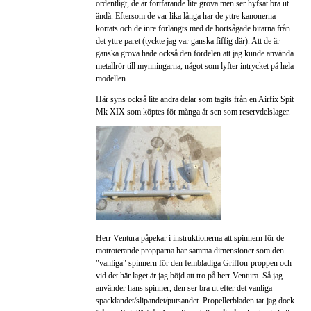
ordentligt, de är fortfarande lite grova men ser hyfsat bra ut
ändå. Eftersom de var lika långa har de yttre kanonerna
kortats och de inre förlängts med de bortsågade bitarna från
det yttre paret (tyckte jag var ganska fiffig där). Att de är
ganska grova hade också den fördelen att jag kunde använda
metallrör till mynningarna, något som lyfter intrycket på hela
modellen.
Här syns också lite andra delar som tagits från en Airfix Spit
Mk XIX som köptes för många år sen som reservdelslager.
Herr Ventura påpekar i instruktionerna att spinnern för de
motroterande propparna har samma dimensioner som den
"vanliga" spinnern för den fembladiga Griffon-proppen och
vid det här laget är jag böjd att tro på herr Ventura. Så jag
använder hans spinner, den ser bra ut efter det vanliga
spacklandet/slipandet/putsandet. Propellerbladen tar jag dock