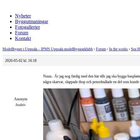
Nyheter
Byggutmaningar
Fotogallerier
Forum
Kontakt
Modellbygge i Uppsala – IPMS Uppsala modellbyggarklubb
›
Forum
›
In the works
›
Sea H
2020-05-02 kl. 16:18
Nuuu.. Är jag nog färdig med den här tills jag ska bygga basplatta o
några skarvar, slappade ihop och penselmålade en del som kunde ai
Anonym
Inaktiv