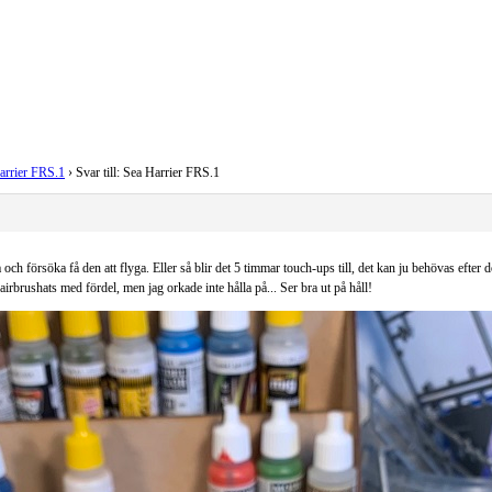
arrier FRS.1
›
Svar till: Sea Harrier FRS.1
ch försöka få den att flyga. Eller så blir det 5 timmar touch-ups till, det kan ju behövas efter do
rbrushats med fördel, men jag orkade inte hålla på... Ser bra ut på håll!