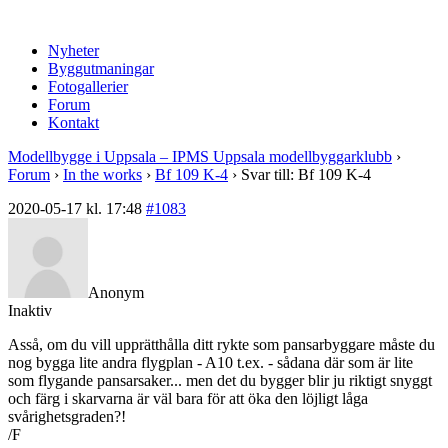
Nyheter
Byggutmaningar
Fotogallerier
Forum
Kontakt
Modellbygge i Uppsala – IPMS Uppsala modellbyggarklubb
›
Forum
›
In the works
›
Bf 109 K-4
›
Svar till: Bf 109 K-4
2020-05-17 kl. 17:48
#1083
Anonym
Inaktiv
Asså, om du vill upprätthålla ditt rykte som pansarbyggare måste du
nog bygga lite andra flygplan - A10 t.ex. - sådana där som är lite
som flygande pansarsaker... men det du bygger blir ju riktigt snyggt
och färg i skarvarna är väl bara för att öka den löjligt låga
svårighetsgraden?!
/F