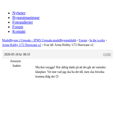
Nyheter
Byggutmaningar
Fotogallerier
Forum
Kontakt
Modellbygge i Uppsala – IPMS Uppsala modellbyggarklubb
›
Forum
›
In the works
›
Arma Hobby 1/72 Hurricane x2
›
Svar till: Arma Hobby 1/72 Hurricane x2
2020-05-18 kl. 08:33
#1086
Anonym
Inaktiv
Mycket snygga! Har aldrig tänkt på att det går att varmdra
klarplast. Vet inte vad jag ska ha det till, men ska försöka
komma ihåg det 🙂