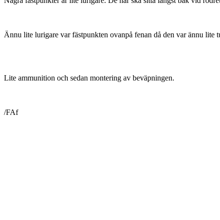
Några fästpunkter är lite lurigare. De här ska sitta längst bak vid rodr
Ännu lite lurigare var fästpunkten ovanpå fenan då den var ännu lite t
Lite ammunition och sedan montering av beväpningen.
/FAf