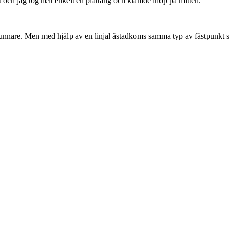
et och jag tog helt enkelt en plattång och klämde ihop på mitten.
unnare. Men med hjälp av en linjal åstadkoms samma typ av fästpunkt som s