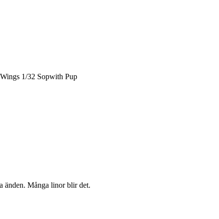
t Wings 1/32 Sopwith Pup
a änden. Många linor blir det.