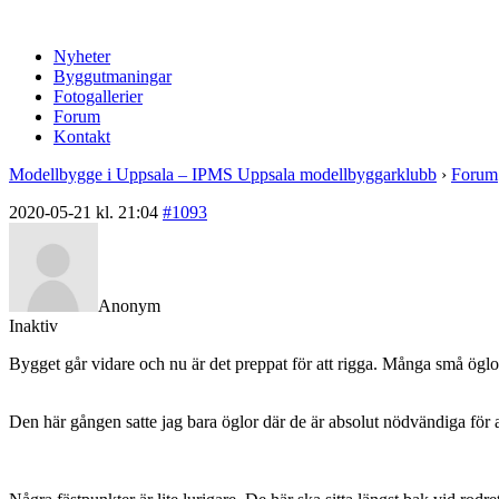
Nyheter
Byggutmaningar
Fotogallerier
Forum
Kontakt
Modellbygge i Uppsala – IPMS Uppsala modellbyggarklubb
›
Forum
2020-05-21 kl. 21:04
#1093
Anonym
Inaktiv
Bygget går vidare och nu är det preppat för att rigga. Många små öglor kr
Den här gången satte jag bara öglor där de är absolut nödvändiga för at