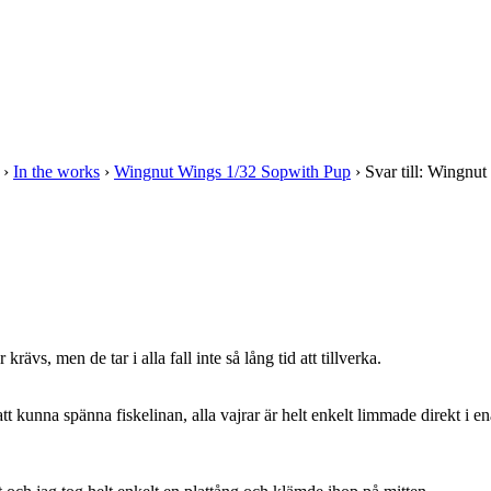
›
In the works
›
Wingnut Wings 1/32 Sopwith Pup
›
Svar till: Wingnu
ävs, men de tar i alla fall inte så lång tid att tillverka.
t kunna spänna fiskelinan, alla vajrar är helt enkelt limmade direkt i en