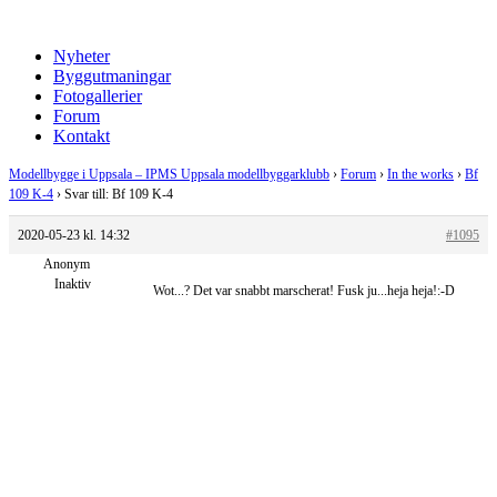
Nyheter
Byggutmaningar
Fotogallerier
Forum
Kontakt
Modellbygge i Uppsala – IPMS Uppsala modellbyggarklubb
›
Forum
›
In the works
›
Bf
109 K-4
›
Svar till: Bf 109 K-4
2020-05-23 kl. 14:32
#1095
Anonym
Inaktiv
Wot...? Det var snabbt marscherat! Fusk ju...heja heja!:-D