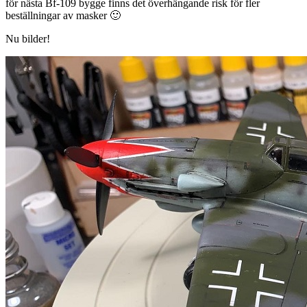
för nästa Bf-109 bygge finns det överhängande risk för fler
beställningar av masker 🙂
Nu bilder!