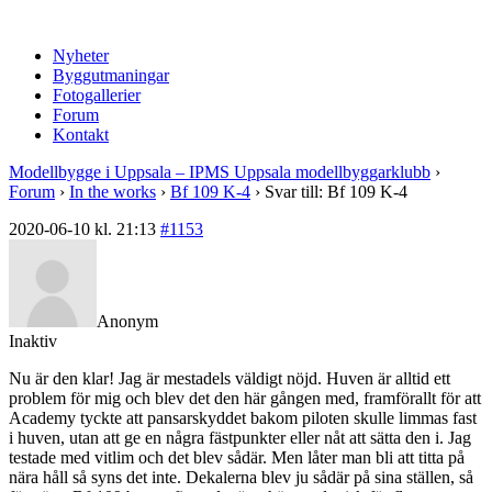
Nyheter
Byggutmaningar
Fotogallerier
Forum
Kontakt
Modellbygge i Uppsala – IPMS Uppsala modellbyggarklubb
›
Forum
›
In the works
›
Bf 109 K-4
›
Svar till: Bf 109 K-4
2020-06-10 kl. 21:13
#1153
Anonym
Inaktiv
Nu är den klar! Jag är mestadels väldigt nöjd. Huven är alltid ett
problem för mig och blev det den här gången med, framförallt för att
Academy tyckte att pansarskyddet bakom piloten skulle limmas fast
i huven, utan att ge en några fästpunkter eller nåt att sätta den i. Jag
testade med vitlim och det blev sådär. Men låter man bli att titta på
nära håll så syns det inte. Dekalerna blev ju sådär på sina ställen, så