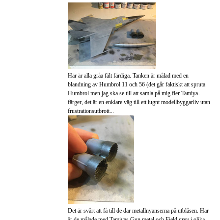
Här är alla gråa fält färdiga. Tanken är målad med en
blandning av Humbrol 11 och 56 (det går faktiskt att spruta
Humbrol men jag ska se till att samla på mig fler Tamiya-
färger, det är en enklare väg till ett lugnt modellbyggarliv utan
frustrationsutbrott...
Det är svårt att få till de där metallnyanserna på utblåsen. Här
är de målade med Tamiyas Gun metal och Field grey i olika