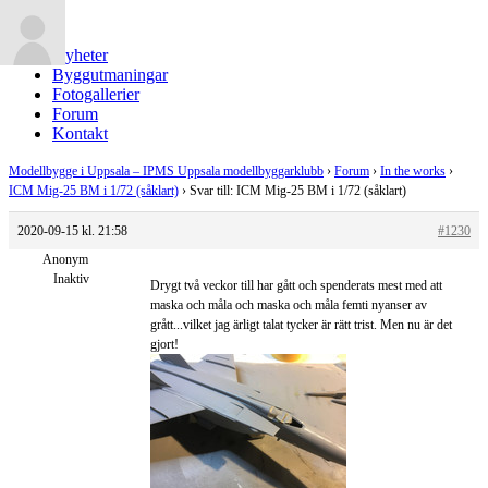
Nyheter
Byggutmaningar
Fotogallerier
Forum
Kontakt
Modellbygge i Uppsala – IPMS Uppsala modellbyggarklubb
›
Forum
›
In the works
›
ICM Mig-25 BM i 1/72 (såklart)
›
Svar till: ICM Mig-25 BM i 1/72 (såklart)
2020-09-15 kl. 21:58
#1230
Anonym
Inaktiv
Drygt två veckor till har gått och spenderats mest med att
maska och måla och maska och måla femti nyanser av
grått...vilket jag ärligt talat tycker är rätt trist. Men nu är det
gjort!