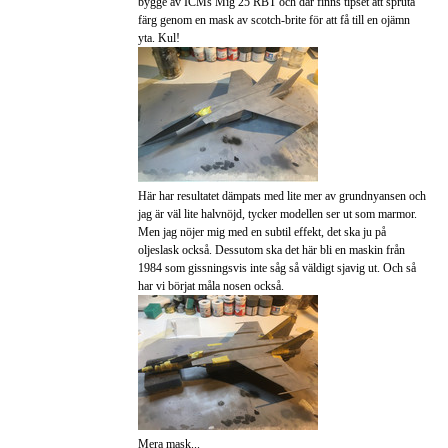
bygge av ICMs Mig 25 RBT och där finns tipset att spruta
färg genom en mask av scotch-brite för att få till en ojämn
yta. Kul!
Här har resultatet dämpats med lite mer av grundnyansen och
jag är väl lite halvnöjd, tycker modellen ser ut som marmor.
Men jag nöjer mig med en subtil effekt, det ska ju på
oljeslask också. Dessutom ska det här bli en maskin från
1984 som gissningsvis inte såg så väldigt sjavig ut. Och så
har vi börjat måla nosen också.
Mera mask...