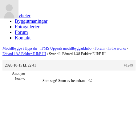
Nyheter
Byggutmaningar
Fotogallerier
Forum
Kontakt
Modellbygge i Uppsala – IPMS Uppsala modellbyggarklubb
›
Forum
›
In the works
›
Eduard 1/48 Fokker E.II/E.III
›
Svar till: Eduard 1/48 Fokker E.II/E.III
2020-10-15 kl. 22:41
#1249
Anonym
Inaktiv
Som sagt! Stum av beundran... 🙂