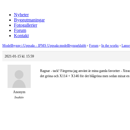
Nyheter
Byggutmaningar
Fotogallerier
Forum
Kontakt
Modellbygge i Uppsala – IPMS Uppsala modellbyggarklubb
›
Forum
›
In the works
›
Lanse
2021-01-15 kl. 15:59
Ragnar - tack! Färgerna jag använt är mina gamla favoriter - Xtr
det gröna och X114 + X146 för det blågröna men sedan mixat en hel 
Anonym
Inaktiv