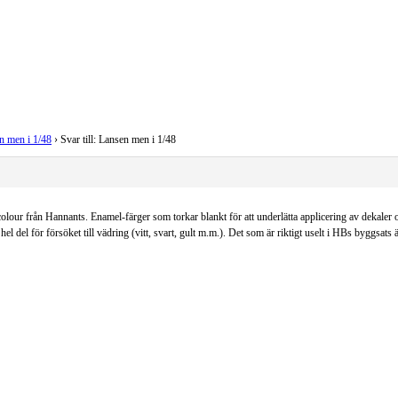
n men i 1/48
›
Svar till: Lansen men i 1/48
acolour från Hannants. Enamel-färger som torkar blankt för att underlätta applicering av dekal
del för försöket till vädring (vitt, svart, gult m.m.). Det som är riktigt uselt i HBs byggsats 