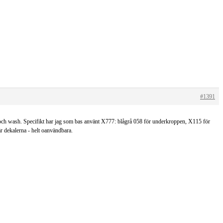
#1391
er och wash. Specifikt har jag som bas använt X777: blågrå 058 för underkroppen, X115 för
är dekalerna - helt oanvändbara.