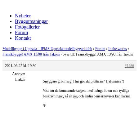
Nyheter
Byggutmaningar
Fotogallerier
Forum
Kontakt
Modellbygge i Uppsala – IPMS Uppsala modellbyggarklubb
›
Forum
›
In the works
›
Franskbygge! AMX 13/90 från Takom
›
Svar till: Franskbygge! AMX 13/90 från Takom
2021-06-25 kl. 19:30
#1486
Anonym
Inaktiv
Snyggare grön färg. Hur gör du pluttarna? Häftmassa?!
Visa nu de kommande stegen med många foton och tydliga
beskrivningar, så att jag och andra pansarnoviser kan härma.
/F