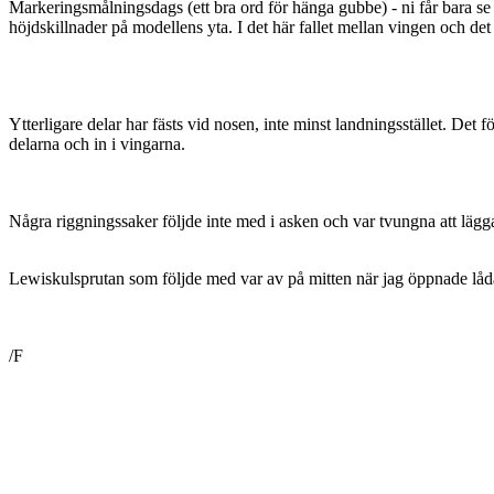
Markeringsmålningsdags (ett bra ord för hänga gubbe) - ni får bara se a
höjdskillnader på modellens yta. I det här fallet mellan vingen och det
Ytterligare delar har fästs vid nosen, inte minst landningsstället. Det 
delarna och in i vingarna.
Några riggningssaker följde inte med i asken och var tvungna att lägga
Lewiskulsprutan som följde med var av på mitten när jag öppnade låda
/F