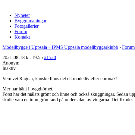
Nyheter
Byggutmaningar
Fotogallerier
Forum
Kontakt
Modellbygge i Uppsala – IPMS Uppsala modellbyggarklubb
›
Forum
2021-08-18 kl. 19:55
#1520
Anonym
Inaktiv
Vem vet Ragnar, kanske finns det ett modelliv efter corona?!
Mer har hänt i bygghörnet...
Först har det målats grönt och linne och också skuggningar. Sedan upptä
skulle vara en tunn grön rand på undersidan av vingarna. Det fixade