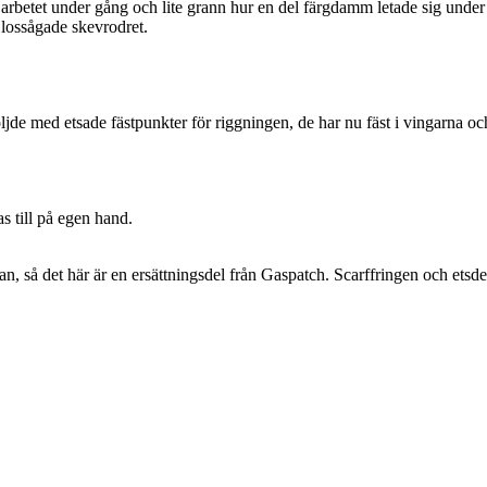
rbetet under gång och lite grann hur en del färgdamm letade sig under ma
 lossågade skevrodret.
följde med etsade fästpunkter för riggningen, de har nu fäst i vingarna oc
s till på egen hand.
n, så det här är en ersättningsdel från Gaspatch. Scarffringen och ets