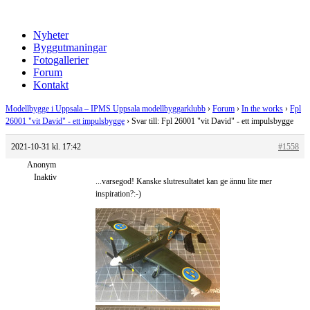
Nyheter
Byggutmaningar
Fotogallerier
Forum
Kontakt
Modellbygge i Uppsala – IPMS Uppsala modellbyggarklubb
›
Forum
›
In the works
›
Fpl
26001 "vit David" - ett impulsbygge
›
Svar till: Fpl 26001 "vit David" - ett impulsbygge
2021-10-31 kl. 17:42
#1558
Anonym
Inaktiv
...varsegod! Kanske slutresultatet kan ge ännu lite mer
inspiration?:-)