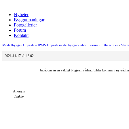
Nyheter
Byggutmaningar
Fotogallerier
Forum
Kontakt
Modellbygge i Uppsala – IPMS Uppsala modellbyggarklubb
›
Forum
›
In the works
›
Marivo
2021-11-17 kl. 16:02
Jadå, om än en väldigt blygsam sådan...bilder kommer i ny tråd i
Anonym
Inaktiv