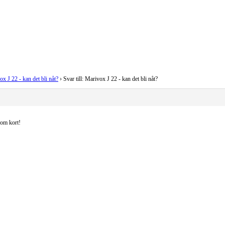
x J 22 - kan det bli nåt?
›
Svar till: Marivox J 22 - kan det bli nåt?
nom kort!