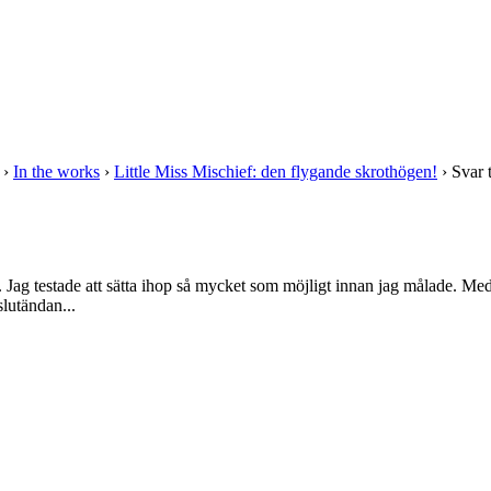
›
In the works
›
Little Miss Mischief: den flygande skrothögen!
›
Svar 
Jag testade att sätta ihop så mycket som möjligt innan jag målade. Med f
slutändan...