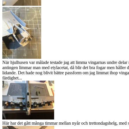
När hjulhusen var målade testade jag att limma vingarnas undre delar m
antingen limmar man med etylacetat, då blir det bra fogar men håller d
lidande. Det hade nog blivit bättre passform om jag limmat ihop vinga
färdighet...
Här har det gått många timmar mellan nyår och trettondagshelg, med slip