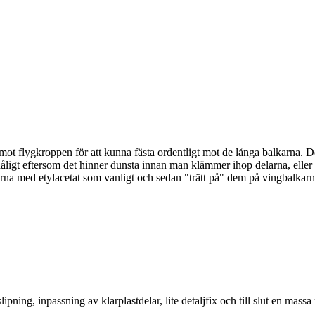
ot flygkroppen för att kunna fästa ordentligt mot de långa balkarna. Det
åligt eftersom det hinner dunsta innan man klämmer ihop delarna, eller 
rna med etylacetat som vanligt och sedan "trätt på" dem på vingbalkarna,
ning, inpassning av klarplastdelar, lite detaljfix och till slut en mass