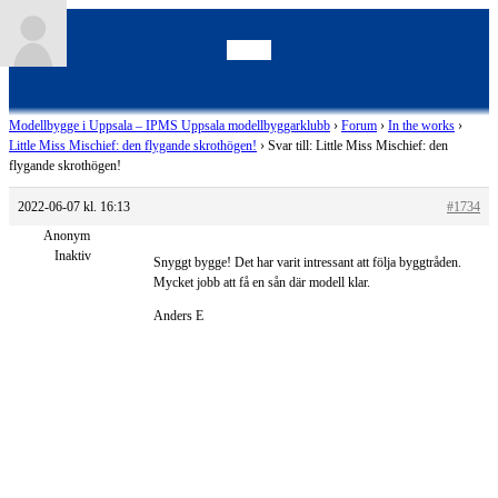
Modellbygge i Uppsala – IPMS Uppsala modellbyggarklubb
›
Forum
›
In the works
›
Little Miss Mischief: den flygande skrothögen!
›
Svar till: Little Miss Mischief: den
flygande skrothögen!
2022-06-07 kl. 16:13
#1734
Anonym
Inaktiv
Snyggt bygge! Det har varit intressant att följa byggtråden.
Mycket jobb att få en sån där modell klar.
Anders E