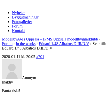
Nyheter
Byggutmaningar
Fotogallerier
Forum
Kontakt
Modellbygge i Uppsala – IPMS Uppsala modellbyggarklubb
›
Forum
›
In the works
›
Eduard 1/48 Albatros D.III/D.V
›
Svar till:
Eduard 1/48 Albatros D.III/D.V
2020-01-11 kl. 20:05
#701
Anonym
Inaktiv
Fantastiskt!