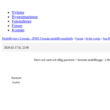
Nyheter
Byggutmaningar
Fotogallerier
Forum
Kontakt
Modellbygge i Uppsala – IPMS Uppsala modellbyggarklubb
›
Forum
›
In the works
›
Sea H
2020-02-17 kl. 22:00
Skevt och snett och dålig passform = heroiskt modellbygge.:-) He
Anonym
Inaktiv