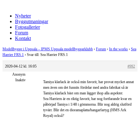
Nyheter
Byggutmaningar
Fotogallerier
Forum
Kontakt
Modellbygge i Uppsala – IPMS Uppsala modellbyggarklubb
›
Forum
›
In the works
›
Sea
Harrier FRS.1
›
Svar till: Sea Harrier FRS.1
2020-04-12 kl. 16:05
#992
Anonym
Inaktiv
Tamiya klarlack är också min favorit, har provat mycket annat
men även om det funnits fördelar med andra fabrikat så är
Tamiya klarlack bäst om man lägger ihop alla aspekter.
Sea Harriern är en riktig favorit, har nog fortfarande kvar en
påbörjad Tamiya i 1/48 i gömmorna. Blir nog aldrig slutförd
tyvärr. Blir det en dioramaplatta/hangarfartyg (HMS Ark
Royal) också?