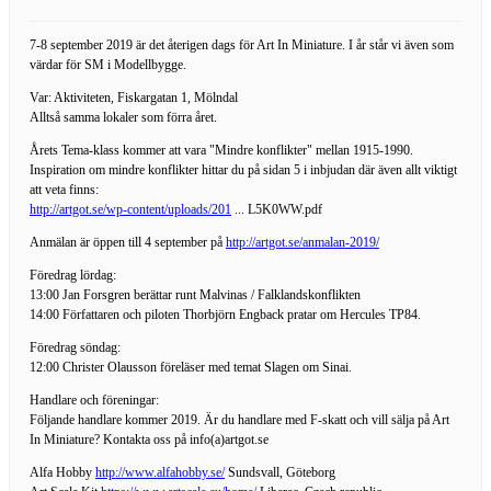
7-8 september 2019 är det återigen dags för Art In Miniature. I år står vi även som
värdar för SM i Modellbygge.
Var: Aktiviteten, Fiskargatan 1, Mölndal
Alltså samma lokaler som förra året.
Årets Tema-klass kommer att vara "Mindre konflikter" mellan 1915-1990.
Inspiration om mindre konflikter hittar du på sidan 5 i inbjudan där även allt viktigt
att veta finns:
http://artgot.se/wp-content/uploads/201
... L5K0WW.pdf
Anmälan är öppen till 4 september på
http://artgot.se/anmalan-2019/
Föredrag lördag:
13:00 Jan Forsgren berättar runt Malvinas / Falklandskonflikten
14:00 Författaren och piloten Thorbjörn Engback pratar om Hercules TP84.
Föredrag söndag:
12:00 Christer Olausson föreläser med temat Slagen om Sinai.
Handlare och föreningar:
Följande handlare kommer 2019. Är du handlare med F-skatt och vill sälja på Art
In Miniature? Kontakta oss på info(a)artgot.se
Alfa Hobby
http://www.alfahobby.se/
Sundsvall, Göteborg