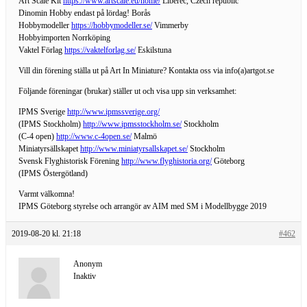
Art Scale Kit
https://www.artscale.eu/home/
Liberec, Czech republic
Dinomin Hobby endast på lördag! Borås
Hobbymodeller
https://hobbymodeller.se/
Vimmerby
Hobbyimporten Norrköping
Vaktel Förlag
https://vaktelforlag.se/
Eskilstuna
Vill din förening ställa ut på Art In Miniature? Kontakta oss via info(a)artgot.se
Följande föreningar (brukar) ställer ut och visa upp sin verksamhet:
IPMS Sverige
http://www.ipmssverige.org/
(IPMS Stockholm)
http://www.ipmsstockholm.se/
Stockholm
(C-4 open)
http://www.c-4open.se/
Malmö
Miniatyrsällskapet
http://www.miniatyrsallskapet.se/
Stockholm
Svensk Flyghistorisk Förening
http://www.flyghistoria.org/
Göteborg
(IPMS Östergötland)
Varmt välkomna!
IPMS Göteborg styrelse och arrangör av AIM med SM i Modellbygge 2019
2019-08-20 kl. 21:18
#462
Anonym
Inaktiv