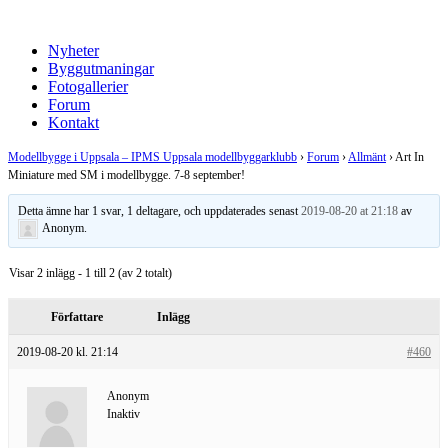
Nyheter
Byggutmaningar
Fotogallerier
Forum
Kontakt
Modellbygge i Uppsala – IPMS Uppsala modellbyggarklubb
›
Forum
›
Allmänt
›
Art In
Miniature med SM i modellbygge. 7-8 september!
Detta ämne har 1 svar, 1 deltagare, och uppdaterades senast
2019-08-20 at 21:18
av
Anonym
.
Visar 2 inlägg - 1 till 2 (av 2 totalt)
Författare
Inlägg
2019-08-20 kl. 21:14
#460
Anonym
Inaktiv