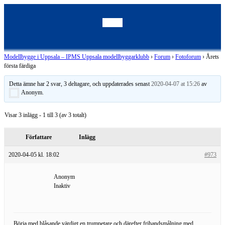
Modellbygge i Uppsala – IPMS Uppsala modellbyggarklubb
›
Forum
›
Fotoforum
›
Årets
första färdiga
Detta ämne har 2 svar, 3 deltagare, och uppdaterades senast
2020-04-07 at 15:26
av
Anonym
.
Visar 3 inlägg - 1 till 3 (av 3 totalt)
Författare
Inlägg
2020-04-05 kl. 18:02
#973
Anonym
Inaktiv
Börja med blåsande värdigt en trumpetare och därefter frihandsmålning med