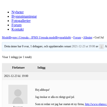
Nyheter
Byggutmaningar
Fotogallerier
Forum
Kontakt
Modellbygge i Uppsala – IPMS Uppsala modellbyggarklubb
›
Forum
›
Allmänt
›
God Jul
Detta ämne har 0 svar, 1 deltagare, och uppdaterades senast
2021-12-23 at 19:00
av
A
Visar 1 inlägg (av 1 totalt)
Författare
Inlägg
2021-12-23 kl. 19:00
Hej allihopa!
Jag önskar er alla en riktigt god jul.
Som ni redan vet jag har startat ett ny firma,
http://www.glanso.