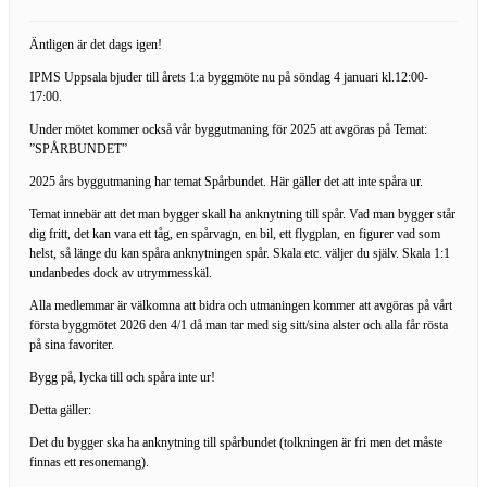
Äntligen är det dags igen!
IPMS Uppsala bjuder till årets 1:a byggmöte nu på söndag 4 januari kl.12:00-
17:00.
Under mötet kommer också vår byggutmaning för 2025 att avgöras på Temat:
”SPÅRBUNDET”
2025 års byggutmaning har temat Spårbundet. Här gäller det att inte spåra ur.
Temat innebär att det man bygger skall ha anknytning till spår. Vad man bygger står
dig fritt, det kan vara ett tåg, en spårvagn, en bil, ett flygplan, en figurer vad som
helst, så länge du kan spåra anknytningen spår. Skala etc. väljer du själv. Skala 1:1
undanbedes dock av utrymmesskäl.
Alla medlemmar är välkomna att bidra och utmaningen kommer att avgöras på vårt
första byggmötet 2026 den 4/1 då man tar med sig sitt/sina alster och alla får rösta
på sina favoriter.
Bygg på, lycka till och spåra inte ur!
Detta gäller:
Det du bygger ska ha anknytning till spårbundet (tolkningen är fri men det måste
finnas ett resonemang).