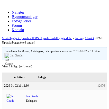
Nyheter
Byggutmaningar
Fotogallerier
Forum
Kontakt
Modellbygge i Uppsala – IPMS Uppsala modellbyggarklubb
›
Forum
›
Allmänt
›
IPMS
Uppsala byggmöte 4 januari!
Detta ämne har 0 svar, 1 deltagare, och uppdaterades senast
2026-01-02 at 11:36
av
Jan Gaude
.
Visar 1 inlägg (av 1 totalt)
Författare
Inlägg
2026-01-02 kl. 11:36
#2076
Jan Gaude
Deltagare