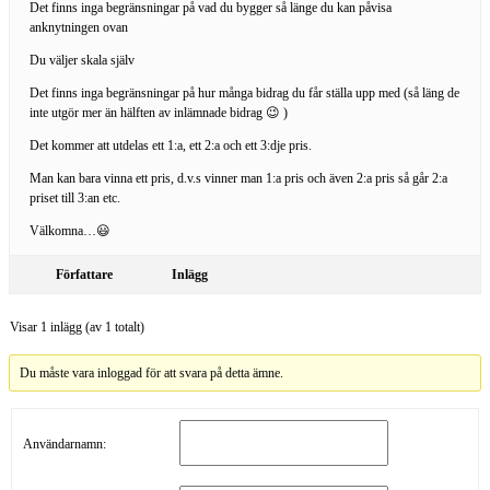
Det finns inga begränsningar på vad du bygger så länge du kan påvisa
anknytningen ovan
Du väljer skala själv
Det finns inga begränsningar på hur många bidrag du får ställa upp med (så läng de
inte utgör mer än hälften av inlämnade bidrag 😉 )
Det kommer att utdelas ett 1:a, ett 2:a och ett 3:dje pris.
Man kan bara vinna ett pris, d.v.s vinner man 1:a pris och även 2:a pris så går 2:a
priset till 3:an etc.
Välkomna…😃
Författare
Inlägg
Visar 1 inlägg (av 1 totalt)
Du måste vara inloggad för att svara på detta ämne.
Användarnamn: