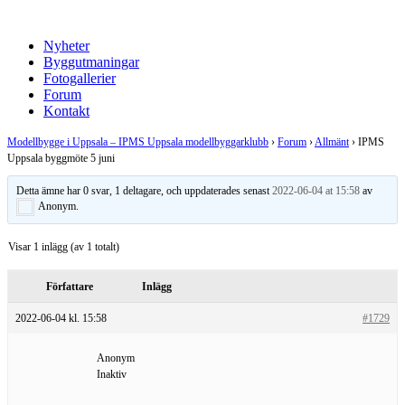
Nyheter
Byggutmaningar
Fotogallerier
Forum
Kontakt
Modellbygge i Uppsala – IPMS Uppsala modellbyggarklubb
›
Forum
›
Allmänt
›
IPMS
Uppsala byggmöte 5 juni
Detta ämne har 0 svar, 1 deltagare, och uppdaterades senast
2022-06-04 at 15:58
av
Anonym
.
Visar 1 inlägg (av 1 totalt)
Författare
Inlägg
2022-06-04 kl. 15:58
#1729
Anonym
Inaktiv