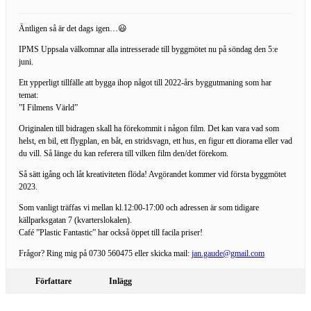
Äntligen så är det dags igen…😃
IPMS Uppsala välkomnar alla intresserade till byggmötet nu på söndag den 5:e
juni.
Ett ypperligt tillfälle att bygga ihop något till 2022-års byggutmaning som har
temat:
”I Filmens Värld”
Originalen till bidragen skall ha förekommit i någon film. Det kan vara vad som
helst, en bil, ett flygplan, en båt, en stridsvagn, ett hus, en figur ett diorama eller vad
du vill. Så länge du kan referera till vilken film den/det förekom.
Så sätt igång och låt kreativiteten flöda! Avgörandet kommer vid första byggmötet
2023.
Som vanligt träffas vi mellan kl.12:00-17:00 och adressen är som tidigare
källparksgatan 7 (kvarterslokalen).
Café ”Plastic Fantastic” har också öppet till facila priser!
Frågor? Ring mig på 0730 560475 eller skicka mail:
jan.gaude@gmail.com
Författare
Inlägg